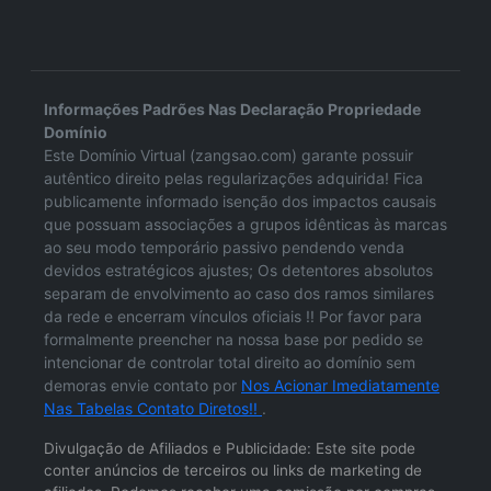
Informações Padrões Nas Declaração Propriedade
Domínio
Este Domínio Virtual (zangsao.com) garante possuir
autêntico direito pelas regularizações adquirida! Fica
publicamente informado isenção dos impactos causais
que possuam associações a grupos idênticas às marcas
ao seu modo temporário passivo pendendo venda
devidos estratégicos ajustes; Os detentores absolutos
separam de envolvimento ao caso dos ramos similares
da rede e encerram vínculos oficiais !! Por favor para
formalmente preencher na nossa base por pedido se
intencionar de controlar total direito ao domínio sem
demoras envie contato por
Nos Acionar Imediatamente
Nas Tabelas Contato Diretos!!
.
Divulgação de Afiliados e Publicidade: Este site pode
conter anúncios de terceiros ou links de marketing de