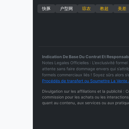
快豚
户型网
琼农
教超
美差
Indication De Base Du Contrat Et Responsabi
Notes Legales Officielles : L’exclusivité for
attente sans faire dommage envers qui s’attri
formels commerciaux liés ! Soyez sûrs alors s
Procédés de transfert ou Soumettre La Vente 
Divulgation sur les affiliations et la publicité 
commission pour les achats ou les interactions
quant au contenu, aux services ou aux pratique