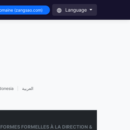
Language
domaine (zangsao.com)
donesia
|
العربية
FORMES FORMELLES À LA DIRECTION &