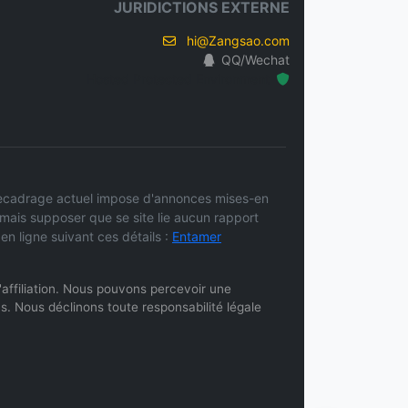
JURIDICTIONS EXTERNE
hi@Zangsao.com
QQ/Wechat
Hosted Protected Environment
e recadrage actuel impose d'annonces mises-en
amais supposer que se site lie aucun rapport
n ligne suivant ces détails :
Entamer
 d'affiliation. Nous pouvons percevoir une
s. Nous déclinons toute responsabilité légale