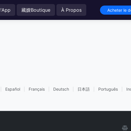
l'App
藏嫂Boutique
À Propos
Acheter le 
|
Español
|
Français
|
Deutsch
|
日本語
|
Português
|
In